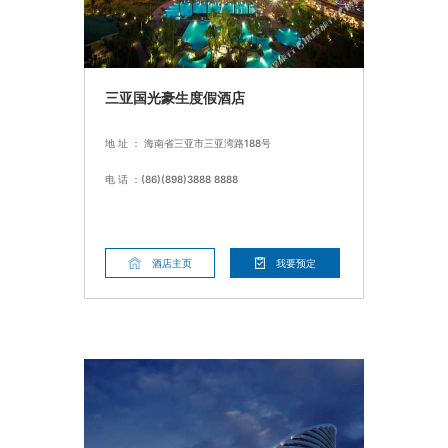
三亚国光豪生度假酒店
地 址 ： 海南省三亚市三亚湾路188号
电 话 ：(86)(898)3888 8888
酒店主页
我要预定