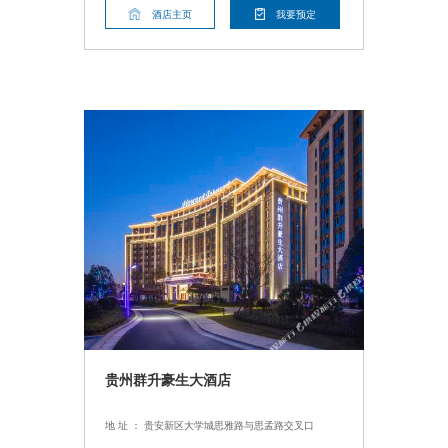
酒店主页
我要预定
贵州群升豪生大酒店
地 址 ： 贵安新区大学城思雅路与思孟路交叉口