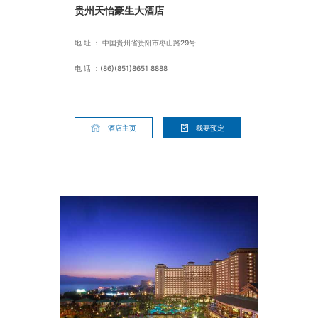
贵州天怡豪生大酒店
地 址 ： 中国贵州省贵阳市枣山路29号
电 话 ：(86)(851)8651 8888
酒店主页
我要预定