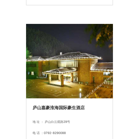
庐山嘉豪淮海国际豪生酒店
地 址 ： 庐山白云观路29号
电 话 ：0792-8290088