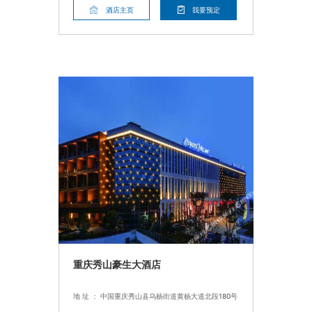
酒店主页
我要预定
重庆秀山豪生大酒店
地 址 ： 中国重庆秀山县乌杨街道黄杨大道北段180号