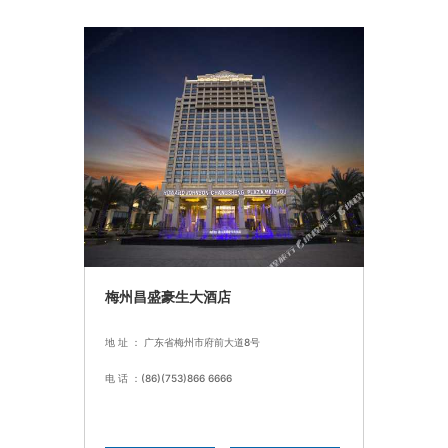
梅州昌盛豪生大酒店
地 址 ： 广东省梅州市府前大道8号
电 话 ：(86)(753)866 6666