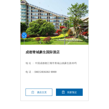
成都青城豪生国际酒店
地 址 ： 中国成都都江堰市青城山镇豪生路33号
电 话 ：(86)(28)8282 9999
酒店主页
我要预定