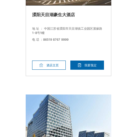
溧阳天目湖豪生大酒店
地 址 ： 中国江苏省溧阳市天目湖镇工业园区溪缘路
1-8号1幢
电 话 ：86519 8767 9999
酒店主页
我要预定