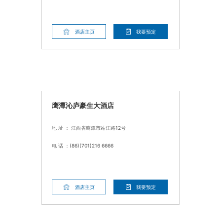
酒店主页
我要预定
鹰潭沁庐豪生大酒店
地 址 ： 江西省鹰潭市站江路12号
电 话 ：(86)(701)216 6666
酒店主页
我要预定