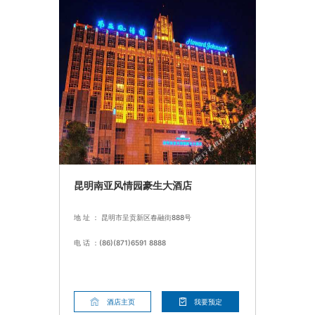
昆明南亚风情园豪生大酒店
地 址 ： 昆明市呈贡新区春融街888号
电 话 ：(86)(871)6591 8888
酒店主页
我要预定