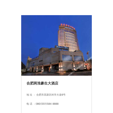
合肥两淮豪生大酒店
地 址 ： 合肥市高新区科学大道6号
电 话 ：(86)(551)584 8888