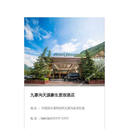
九寨沟天源豪生度假酒店
地 址 ： 中国四川省阿坝州九寨沟县漳扎镇
电 话 ：(86)(837)7777 7777